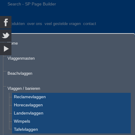
Search - SP Page Builder
produkten
over ons
veel gestelde vragen
contact
Home
Vlaggenmasten
Beachvlaggen
Vlaggen / banieren
Reclamevlaggen
Horecavlaggen
Landenvlaggen
Wimpels
Tafelvlaggen