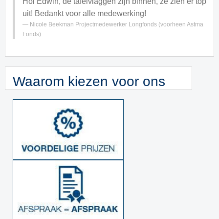
Hoi Edwin, de tafelvlaggen zijn binnen, ze zien er top
uit! Bedankt voor alle medewerking!
Nicole Beekman
Projectmedewerker Longfonds (voorheen Astma
Fonds)
Waarom kiezen voor ons