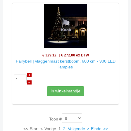
€ 329,12
€ 272,00
ex BTW
Fairybell | vlaggenmast kerstboom. 600 cm - 900 LED
lampjes
+
–
In winkelmandje
Toon #
<<
Start
<
Vorige
1
2
Volgende
>
Einde
>>