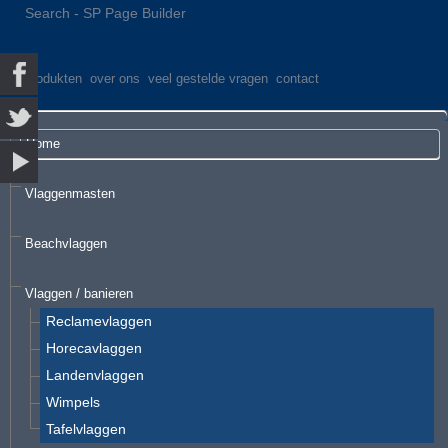
Search - SP Page Builder
produkten
over ons
veel gestelde vragen
contact
Home
Vlaggenmasten
Beachvlaggen
Vlaggen / banieren
Reclamevlaggen
Horecavlaggen
Landenvlaggen
Wimpels
Tafelvlaggen