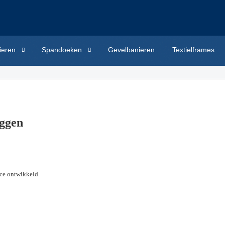
ieren
Spandoeken
Gevelbanieren
Textielframes
aggen
ice ontwikkeld.