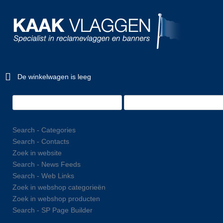
De winkelwagen is leeg
Search - Categories
Search - Contacts
Zoek in website
Search - News Feeds
Search - Web Links
Zoek in webshop categorieën
Zoek in webshop producten
Search - SP Page Builder