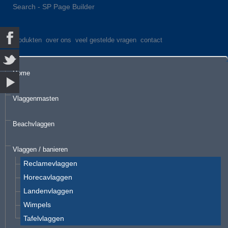
Search - SP Page Builder
produkten
over ons
veel gestelde vragen
contact
Home
Vlaggenmasten
Beachvlaggen
Vlaggen / banieren
Reclamevlaggen
Horecavlaggen
Landenvlaggen
Wimpels
Tafelvlaggen