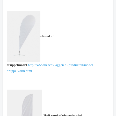
- Rond of
druppelmodel
http://www.beachvlaggen.nl/produkten/model-
druppelvorm.html
- Half rond of vleugelmodel