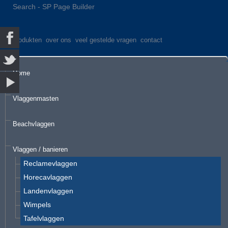
Search - SP Page Builder
produkten
over ons
veel gestelde vragen
contact
Home
Vlaggenmasten
Beachvlaggen
Vlaggen / banieren
Reclamevlaggen
Horecavlaggen
Landenvlaggen
Wimpels
Tafelvlaggen