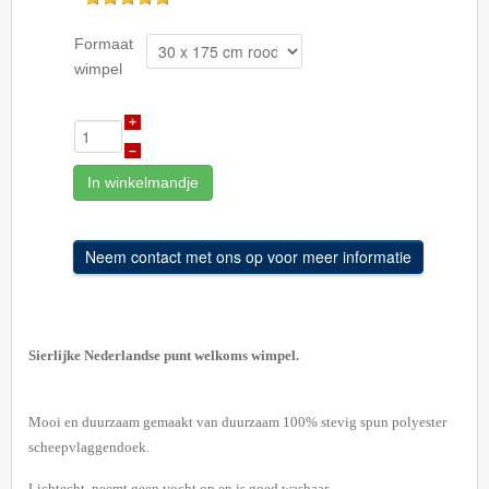
Formaat
wimpel
+
–
In winkelmandje
Sierlijke Nederlandse punt welkoms wimpel.
Mooi en duurzaam gemaakt van duurzaam 100% stevig spun polyester
scheepvlaggendoek.
Lichtecht, neemt geen vocht op en is goed wasbaar.