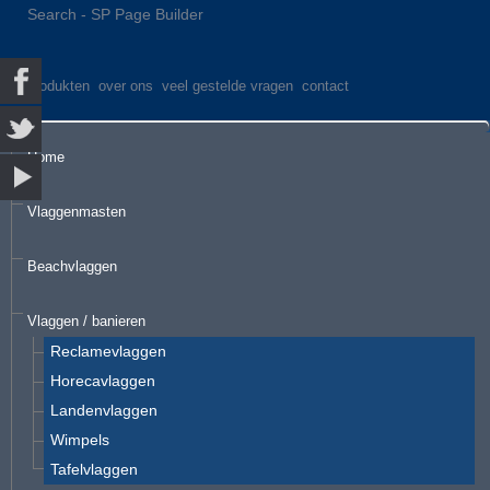
Search - SP Page Builder
produkten
over ons
veel gestelde vragen
contact
Home
Vlaggenmasten
Beachvlaggen
Vlaggen / banieren
Reclamevlaggen
Horecavlaggen
Landenvlaggen
Wimpels
Tafelvlaggen