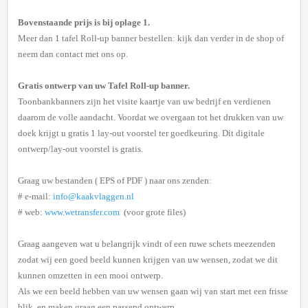
Bovenstaande prijs is bij oplage 1.
Meer dan 1 tafel Roll-up banner bestellen: kijk dan verder in de shop of
neem dan contact met ons op.
Gratis ontwerp van uw Tafel Roll-up banner.
Toonbankbanners zijn het visite kaartje van uw bedrijf en verdienen
daarom de volle aandacht.
Voordat we overgaan tot het drukken van uw
doek krijgt u gratis 1 lay-out voorstel ter goedkeuring.
Dit digitale
ontwerp/lay-out voorstel is gratis.
Graag uw bestanden ( EPS of PDF ) naar ons zenden:
# e-mail:
info@kaakvlaggen.nl
# web:
www.wetransfer.com
(voor grote files)
Graag aangeven wat u belangrijk vindt of een ruwe schets meezenden
zodat wij een goed beeld kunnen krijgen van uw wensen, zodat we dit
kunnen omzetten in een mooi ontwerp.
Als we een beeld hebben van uw wensen gaan wij van start met een frisse
blik, en maken graag een passend ontwerp.