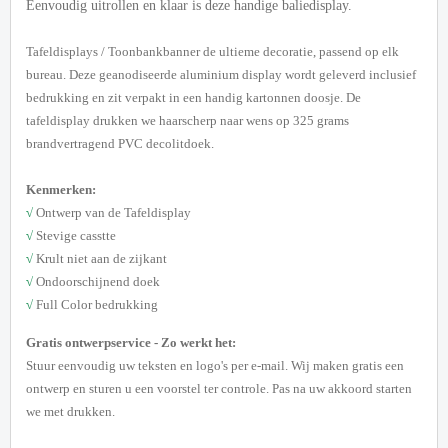
Eenvoudig uitrollen en klaar is deze handige baliedisplay.
Tafeldisplays / Toonbankbanner de ultieme decoratie, passend op elk
bureau.
Deze geanodiseerde aluminium display wordt geleverd inclusief
bedrukking en zit verpakt in een handig kartonnen doosje.
De
tafeldisplay drukken we haarscherp naar wens op 325 grams
brandvertragend PVC decolitdoek.
Kenmerken:
√
Ontwerp van de Tafeldisplay
√
Stevige casstte
√
Krult niet aan de zijkant
√
Ondoorschijnend doek
√
Full Color bedrukking
G
ratis ontwerpservice - Zo werkt het:
Stuur eenvoudig uw teksten en logo's per e-mail. Wij maken gratis een
ontwerp en sturen u een voorstel ter controle. Pas na uw akkoord starten
we met drukken.