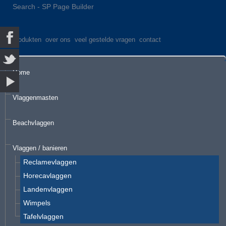
Search - SP Page Builder
produkten
over ons
veel gestelde vragen
contact
Home
Vlaggenmasten
Beachvlaggen
Vlaggen / banieren
Reclamevlaggen
Horecavlaggen
Landenvlaggen
Wimpels
Tafelvlaggen