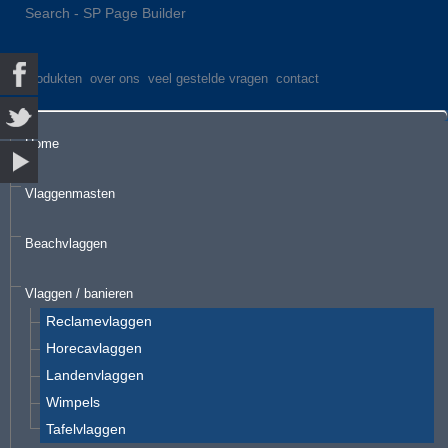
Search - SP Page Builder
produkten
over ons
veel gestelde vragen
contact
Home
Vlaggenmasten
Beachvlaggen
Vlaggen / banieren
Reclamevlaggen
Horecavlaggen
Landenvlaggen
Wimpels
Tafelvlaggen