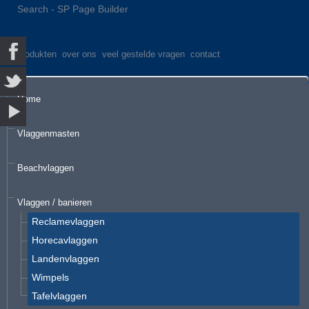
Search - SP Page Builder
produkten
over ons
veel gestelde vragen
contact
Home
Vlaggenmasten
Beachvlaggen
Vlaggen / banieren
Reclamevlaggen
Horecavlaggen
Landenvlaggen
Wimpels
Tafelvlaggen