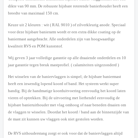
dikte van 90 mm. De robuuste hijsbare roterende banierhouder heeft een
breedte van maximaal 150 cm.
Keuze uit 2 kleuren : wit ( RAL 9010 ) of zilverkleurig anode. Speciaal
voor deze hijsbare banierarm wordt er een extra dikke coating op de
baniermast aangebracht. Alle onderdelen zijn van hoogwaardige
kwaliteit RVS en POM kunststof.
Wij geven 3 jaar volledige garantie op alle draaiende onderdelen en 10
jaar garantie tegen breuk mastprofiel. ( calamiteiten uitgezonderd )
Het wisselen van de baniervlaggen is simpel; de hijsbare baniermast
heeft een inwendig lopend koord of band. Het systeem werkt super
handig. Bij de handmatige koorduitvoering eenvoudig het koord laten
vieren of optrekken. Bij de uitvoering met lierhendel eenvoudig de
hijsbare banieruithouder met vlag omhoog of naar beneden draaien om
de vlaggen te wisselen. Doordat het koord / band aan de binnenzijde van
de mast zit kunnen uw vlaggen ook niet gestolen worden.
De RVS uithouderstang zorgt er ook voor dat de baniervlaggen altijd