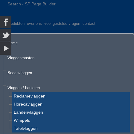
Search - SP Page Builder
produkten
over ons
veel gestelde vragen
contact
Home
Vlaggenmasten
Beachvlaggen
Vlaggen / banieren
Reclamevlaggen
Horecavlaggen
Landenvlaggen
Wimpels
Tafelvlaggen