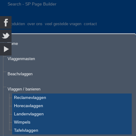
Search - SP Page Builder
produkten
over ons
veel gestelde vragen
contact
Home
Vlaggenmasten
Beachvlaggen
Vlaggen / banieren
Reclamevlaggen
Horecavlaggen
Landenvlaggen
Wimpels
Tafelvlaggen