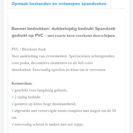
Opmaak bestanden en ontwerpen spandoeken
Banner bedrukken: dubbelzijdig bedrukt Spandoek
gedrukt op PVC
/ met zwarte kern voorkomt doorschijnen.
PVC / Blockout doek
Voor aankleding van evenementen. Spectaculaire achtergronden
voor podia, decoratieve elementen en als full color
sfeerdoeken.
Eenvoudig oprollen en klaar om te vervoeren.
Kenmerken:
√
geschikt voor langdurig gebruik;
√
2 zijdig bedrukt
√
garantie op kleur, hoge duurzaamheid;
√
afgewerkt met verstevigde zoom compleet met ringen om de 50
cm
√
eenvoudig schoon te maken met een sopje;