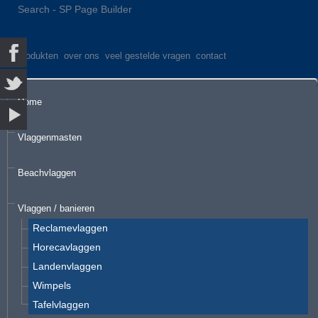
Search - SP Page Builder
produkten
over ons
veel gestelde vragen
contact
Home
Vlaggenmasten
Beachvlaggen
Vlaggen / banieren
Reclamevlaggen
Horecavlaggen
Landenvlaggen
Wimpels
Tafelvlaggen