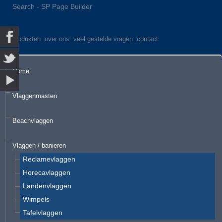
Search - SP Page Builder
produkten
over ons
veel gestelde vragen
contact
Home
Vlaggenmasten
Beachvlaggen
Vlaggen / banieren
Reclamevlaggen
Horecavlaggen
Landenvlaggen
Wimpels
Tafelvlaggen