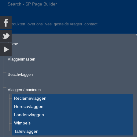
Search - SP Page Builder
produkten
over ons
veel gestelde vragen
contact
Home
Vlaggenmasten
Beachvlaggen
Vlaggen / banieren
Reclamevlaggen
Horecavlaggen
Landenvlaggen
Wimpels
Tafelvlaggen