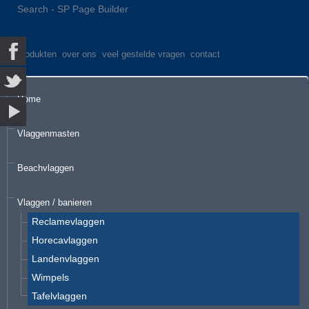
Search - SP Page Builder
produkten
over ons
veel gestelde vragen
contact
Home
Vlaggenmasten
Beachvlaggen
Vlaggen / banieren
Reclamevlaggen
Horecavlaggen
Landenvlaggen
Wimpels
Tafelvlaggen