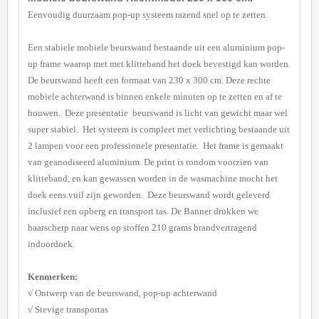
Eenvoudig duurzaam pop-up systeem razend snel op te zetten.
Een stabiele mobiele beurswand bestaande uit een aluminium pop-
up frame waarop met met klitteband het doek bevestigd kan worden.
De beurswand heeft een formaat van 230 x 300 cm. Deze rechte
mobiele achterwand is binnen enkele minuten op te zetten en af te
bouwen. Deze presentatie beurswand is licht van gewicht maar wel
super stabiel. Het systeem is compleet met verlichting bestaande uit
2 lampen voor een professionele presentatie. Het frame is gemaakt
van geanodiseerd aluminium. De print is rondom voorzien van
klitteband, en kan gewassen worden in de wasmachine mocht het
doek eens vuil zijn geworden. Deze beurswand wordt geleverd
inclusief een opberg en transport tas. De Banner drukken we
haarscherp naar wens op stoffen 210 grams brandvertragend
indoordoek.
Kenmerken:
√
Ontwerp van de beurswand, pop-up achterwand
√
Stevige transportas