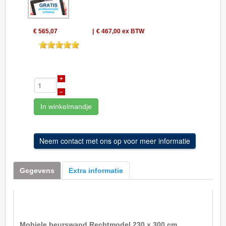
€ 565,07
€ 467,00
ex BTW
+
–
In winkelmandje
Gegevens
Extra informatie
Mobiele beurswand Rechtmodel 230 x 300 cm.