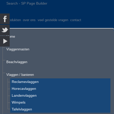
Search - SP Page Builder
produkten
over ons
veel gestelde vragen
contact
Home
Vlaggenmasten
Beachvlaggen
Vlaggen / banieren
Reclamevlaggen
Horecavlaggen
Landenvlaggen
Wimpels
Tafelvlaggen