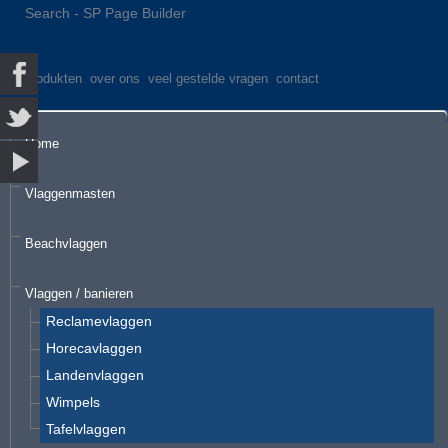
Search - SP Page Builder
produkten
over ons
veel gestelde vragen
contact
Home
Vlaggenmasten
Beachvlaggen
Vlaggen / banieren
Reclamevlaggen
Horecavlaggen
Landenvlaggen
Wimpels
Tafelvlaggen