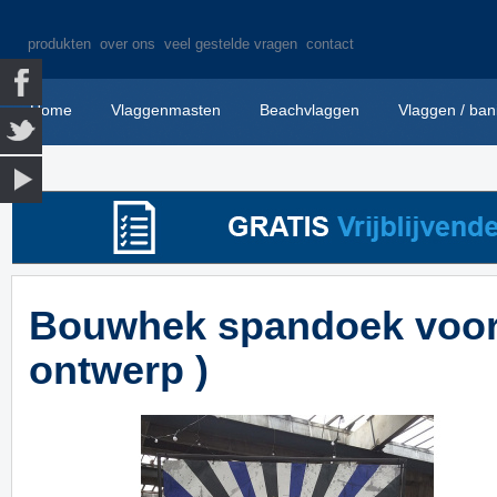
produkten
over ons
veel gestelde vragen
contact
Home
Vlaggenmasten
Beachvlaggen
Vlaggen / ban
Bouwhek spandoek voor ti
ontwerp )