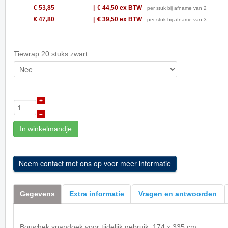
€ 53,85
€ 44,50
ex BTW
per stuk bij afname van 2
€ 47,80
€ 39,50
ex BTW
per stuk bij afname van 3
Tiewrap 20 stuks zwart
+
–
In winkelmandje
Gegevens
Extra informatie
Vragen en antwoorden
Bouwhek spandoek voor tijdelijk gebruik; 174 x 335 cm.