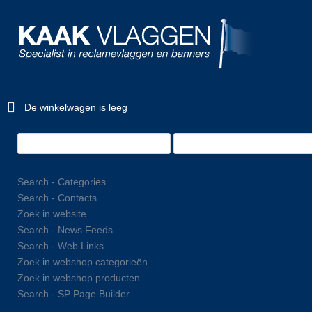
De winkelwagen is leeg
Search - Categories
Search - Contacts
Zoek in website
Search - News Feeds
Search - Web Links
Zoek in webshop categorieën
Zoek in webshop producten
Search - SP Page Builder