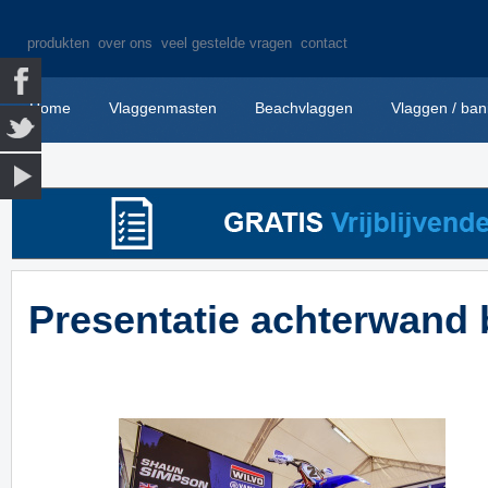
produkten
over ons
veel gestelde vragen
contact
Home
Vlaggenmasten
Beachvlaggen
Vlaggen / ban
Presentatie achterwand