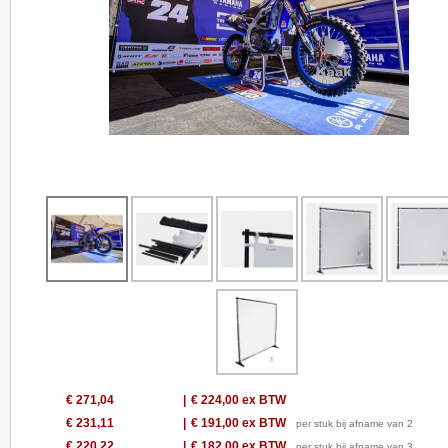
€ 271,04
€ 224,00
ex BTW
€ 231,11
€ 191,00
ex BTW
per stuk bij afname van 2
€ 220,22
€ 182,00
ex BTW
per stuk bij afname van 3