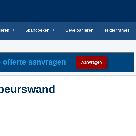
ieren
Spandoeken
Gevelbanieren
Textielframes
 beurswand