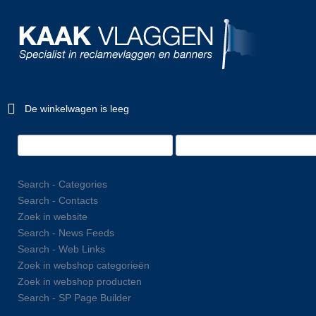
De winkelwagen is leeg
Search - Categories
Search - Contacts
Zoek in website
Search - News Feeds
Search - Web Links
Zoek in webshop categorieën
Zoek in webshop producten
Search - SP Page Builder