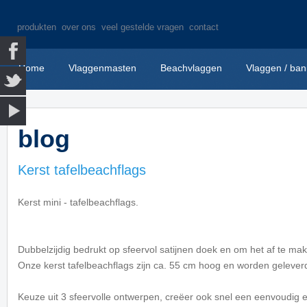
produkten
over ons
veel gestelde vragen
contact
Home
Vlaggenmasten
Beachvlaggen
Vlaggen / ban
blog
Kerst tafelbeachflags
Kerst mini - tafelbeachflags.
Dubbelzijdig bedrukt op sfeervol satijnen doek en om het af te ma
Onze kerst tafelbeachflags zijn ca. 55 cm hoog en worden geleve
Keuze uit 3 sfeervolle ontwerpen, creëer ook snel een eenvoudig e