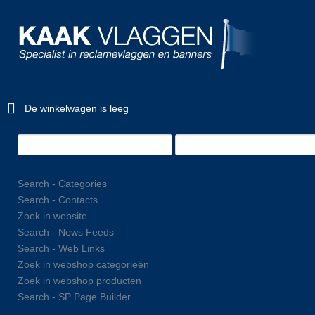
De winkelwagen is leeg
Search - Categories
Search - Contacts
Zoek in website
Search - News Feeds
Search - Web Links
Zoek in webshop categorieën
Zoek in webshop producten
Search - SP Page Builder