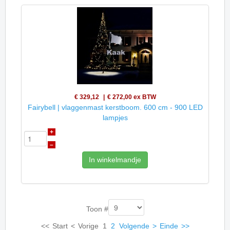
€ 329,12
€ 272,00
ex BTW
Fairybell | vlaggenmast kerstboom. 600 cm - 900 LED
lampjes
+
–
In winkelmandje
Toon #
<<
Start
<
Vorige
1
2
Volgende
>
Einde
>>