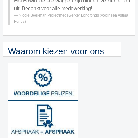
Hoi Edwin, de tafelvlaggen zijn binnen, ze zien er top
uit! Bedankt voor alle medewerking!
Nicole Beekman
Projectmedewerker Longfonds (voorheen Astma
Fonds)
Waarom kiezen voor ons