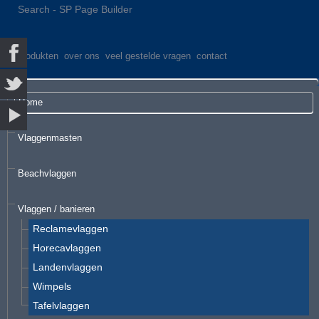
Search - SP Page Builder
produkten
over ons
veel gestelde vragen
contact
Home
Vlaggenmasten
Beachvlaggen
Vlaggen / banieren
Reclamevlaggen
Horecavlaggen
Landenvlaggen
Wimpels
Tafelvlaggen