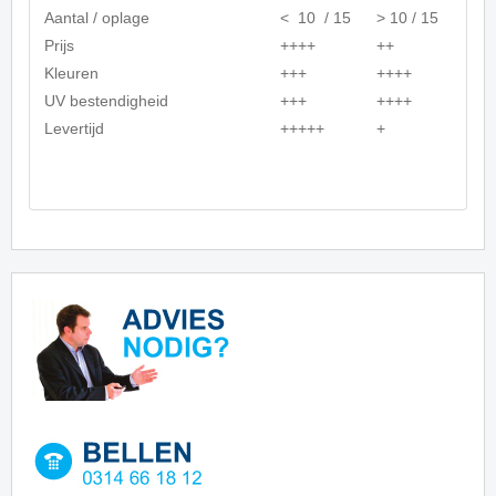
Aantal / oplage
< 10 / 15
> 10 / 15
Prijs
++++
++
Kleuren
+++
++++
UV bestendigheid
+++
++++
Levertijd
+++++
+