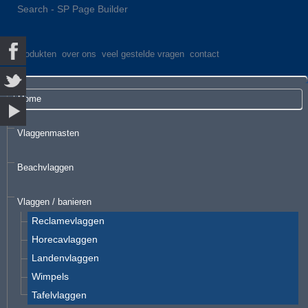
Search - SP Page Builder
produkten
over ons
veel gestelde vragen
contact
Home
Vlaggenmasten
Beachvlaggen
Vlaggen / banieren
Reclamevlaggen
Horecavlaggen
Landenvlaggen
Wimpels
Tafelvlaggen