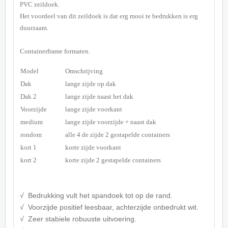
PVC zeildoek.
Het voordeel van dit zeildoek is dat erg mooi te bedrukken is erg
duurzaam.
Containerframe formaten.
Model
Omschrijving
Dak
lange zijde op dak
Dak 2
lange zijde naast het dak
Voorzijde
lange zijde voorkant
medium
lange zijde voorzijde + naast dak
rondom
alle 4 de zijde 2 gestapelde containers
kort 1
korte zijde voorkant
kort 2
korte zijde 2 gestapelde containers
√ Bedrukking vult het spandoek tot op de rand.
√ Voorzijde positief leesbaar, achterzijde onbedrukt wit.
√ Zeer stabiele robuuste uitvoering.