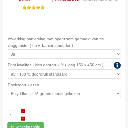
Afwerking baniervlag met openzoom gemaakt van de
vlaggenstof ( t.b.v. banieruithouder )
Print kwaliteit ; kies doordruk % ( vlag 150 x 450 cm )
Doeksoort kiezen
+
–
In winkelmandje