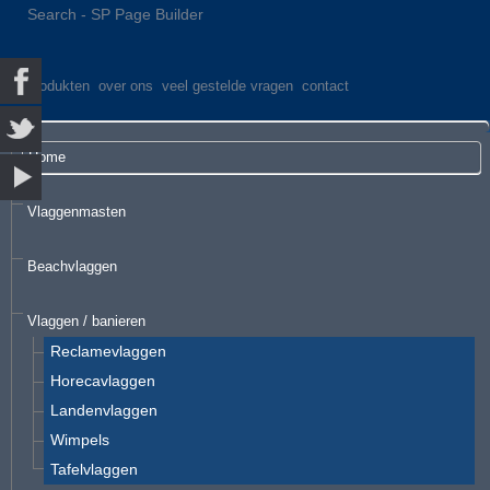
Search - SP Page Builder
produkten
over ons
veel gestelde vragen
contact
Home
Vlaggenmasten
Beachvlaggen
Vlaggen / banieren
Reclamevlaggen
Horecavlaggen
Landenvlaggen
Wimpels
Tafelvlaggen