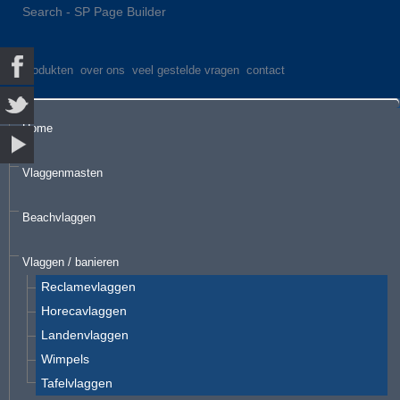
Search - SP Page Builder
produkten
over ons
veel gestelde vragen
contact
Home
Vlaggenmasten
Beachvlaggen
Vlaggen / banieren
Reclamevlaggen
Horecavlaggen
Landenvlaggen
Wimpels
Tafelvlaggen