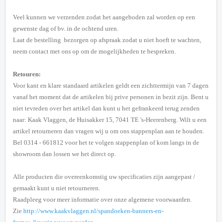
Veel kunnen we verzenden zodat het aangeboden zal worden op een
gewenste dag of bv. in de ochtend uren.
Laat de bestelling bezorgen op afspraak zodat u niet hoeft te wachten,
neem contact met ons op om de mogelijkheden te bespreken.
Retouren:
Voor kant en klare standaard artikelen geldt een zichttermijn van 7 dagen
vanaf het moment dat de artikelen bij prive personen in bezit zijn. Bent u
niet tevreden over het artikel dan kunt u het gefrankeerd terug zenden
naar: Kaak Vlaggen, de Huisakker 15, 7041 TE 's-Heerenberg. Wilt u een
artikel retourneren dan vragen wij u om ons stappenplan aan te houden.
Bel 0314 - 661812 voor het te volgen stappenplan of kom langs in de
showroom dan lossen we het direct op.
Alle producten die overeenkomstig uw specificaties zijn aangepast /
gemaakt kunt u niet retourneren.
Raadpleeg voor meer informatie over onze algemene voorwaarden.
Zie
http://www.kaakvlaggen.nl/spandoeken-banners-en-