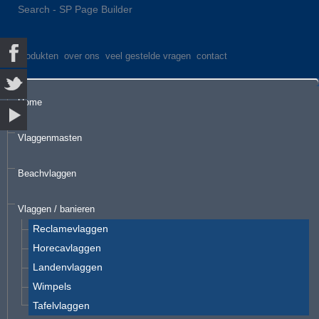
Search - SP Page Builder
produkten
over ons
veel gestelde vragen
contact
Home
Vlaggenmasten
Beachvlaggen
Vlaggen / banieren
Reclamevlaggen
Horecavlaggen
Landenvlaggen
Wimpels
Tafelvlaggen