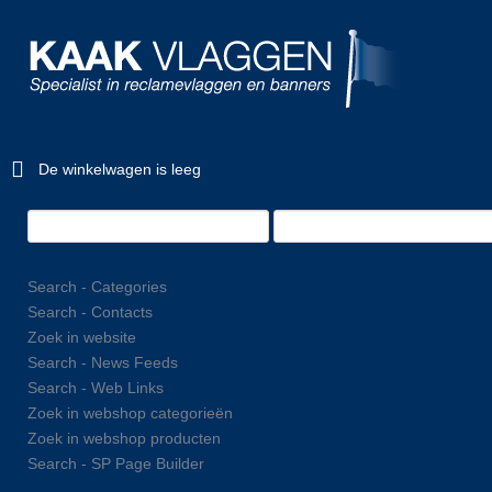
De winkelwagen is leeg
Search - Categories
Search - Contacts
Zoek in website
Search - News Feeds
Search - Web Links
Zoek in webshop categorieën
Zoek in webshop producten
Search - SP Page Builder