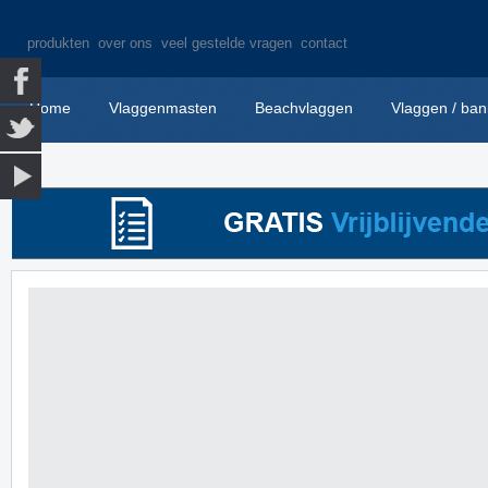
produkten
over ons
veel gestelde vragen
contact
Home
Vlaggenmasten
Beachvlaggen
Vlaggen / ban