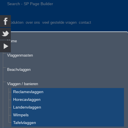
Search - SP Page Builder
produkten
over ons
veel gestelde vragen
contact
Home
Vlaggenmasten
Beachvlaggen
Vlaggen / banieren
Reclamevlaggen
Horecavlaggen
Landenvlaggen
Wimpels
Tafelvlaggen