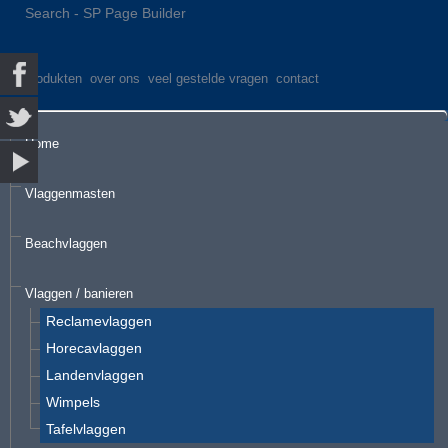
Search - SP Page Builder
produkten
over ons
veel gestelde vragen
contact
Home
Vlaggenmasten
Beachvlaggen
Vlaggen / banieren
Reclamevlaggen
Horecavlaggen
Landenvlaggen
Wimpels
Tafelvlaggen