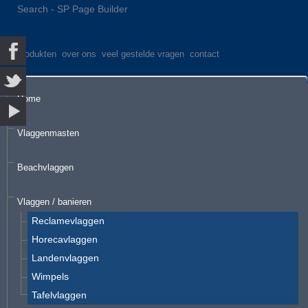
Search - SP Page Builder
produkten
over ons
veel gestelde vragen
contact
Home
Vlaggenmasten
Beachvlaggen
Vlaggen / banieren
Reclamevlaggen
Horecavlaggen
Landenvlaggen
Wimpels
Tafelvlaggen