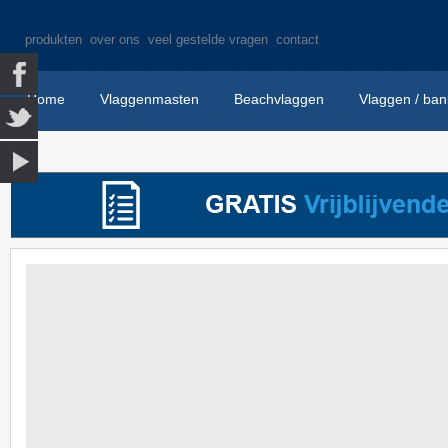
produkten
over ons
veel gestelde vragen
contact
Home
Vlaggenmasten
Beachvlaggen
Vlaggen / ban