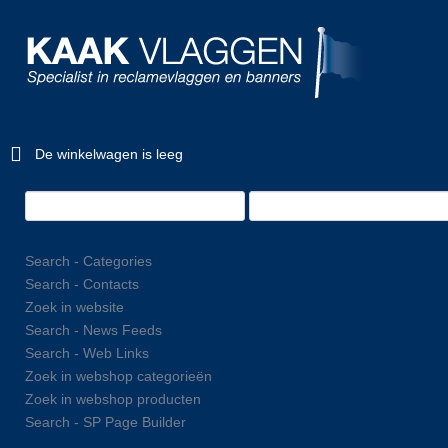
De winkelwagen is leeg
Search - Categories
Search - Contacts
Zoek in website
Search - News Feeds
Search - Web Links
Zoek in webshop categorieën
Zoek in webshop producten
Search - SP Page Builder