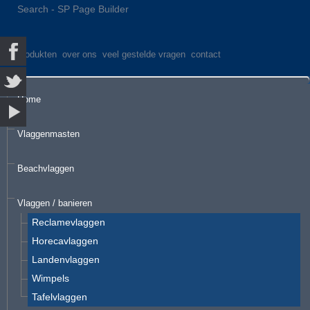
Search - SP Page Builder
produkten
over ons
veel gestelde vragen
contact
Home
Vlaggenmasten
Beachvlaggen
Vlaggen / banieren
Reclamevlaggen
Horecavlaggen
Landenvlaggen
Wimpels
Tafelvlaggen