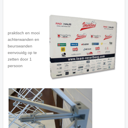
praktisch en mooi
achterwanden en
beurswanden
eenvouidg op te
zetten door 1
persoon