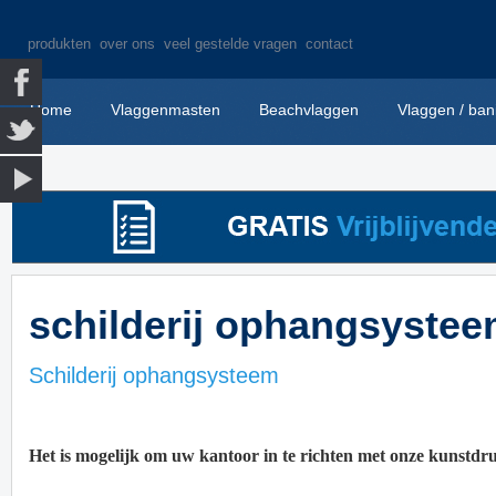
produkten
over ons
veel gestelde vragen
contact
Home
Vlaggenmasten
Beachvlaggen
Vlaggen / ban
schilderij ophangsyste
Schilderij ophangsysteem
Het is mogelijk om uw kantoor in te richten met onze kunstdr